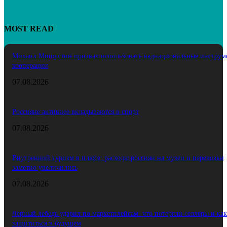
MOST READ
Михаил Мишустин призвал использовать наднациональные инструм
кооперации
07.08.2026
Россияне активнее вкладываются в спорт
07.08.2026
Внутренний туризм в плюсе: расходы россиян на музеи и перевозки
заметно увеличились
07.08.2026
Черный лебедь ударил по маркетплейсам: что потеряли селлеры и как
защититься в будущем