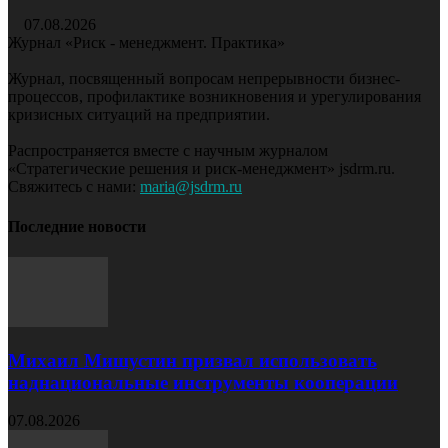
07.08.2026
Журнал «Риск - менеджмент. Практика»
Журнал, посвященный вопросам непрерывности бизнес-
процессов, профилактике возникновения и урегулирования
кризисных ситуаций на предприятии.
Распространяется вместе с научным журналом
«Стратегические решения и риск-менеджмент» jsdrm.ru.
Свяжитесь с нами:
maria@jsdrm.ru
Последние новости
Михаил Мишустин призвал использовать
наднациональные инструменты кооперации
07.08.2026