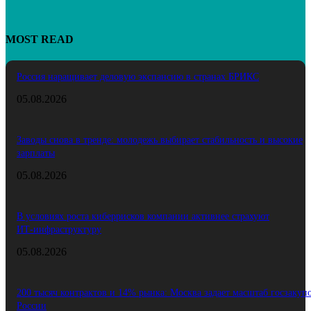
MOST READ
Россия наращивает деловую экспансию в странах БРИКС
05.08.2026
Заводы снова в тренде: молодежь выбирает стабильность и высокие
зарплаты
05.08.2026
В условиях роста киберрисков компании активнее страхуют
ИТ‑инфраструктуру
05.08.2026
200 тысяч контрактов и 14% рынка: Москва задает масштаб госзакуп
России