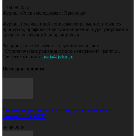
04.08.2026
Журнал «Риск - менеджмент. Практика»
Журнал, посвященный вопросам непрерывности бизнес-
процессов, профилактике возникновения и урегулирования
кризисных ситуаций на предприятии.
Распространяется вместе с научным журналом
«Стратегические решения и риск-менеджмент» jsdrm.ru.
Свяжитесь с нами:
maria@jsdrm.ru
Последние новости
Россия наращивает деловую экспансию в
странах БРИКС
05.08.2026