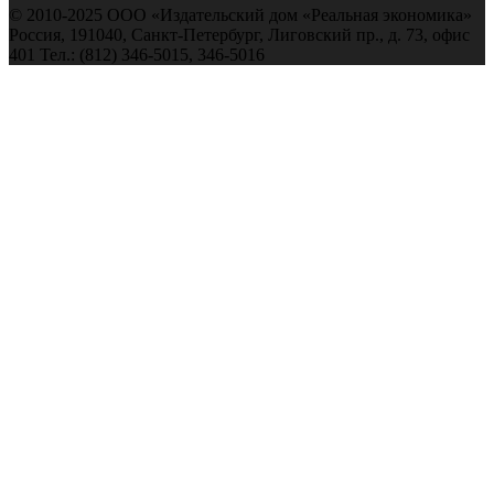
© 2010-2025 ООО «Издательский дом «Реальная экономика»
Россия, 191040, Санкт-Петербург, Лиговский пр., д. 73, офис
401 Тел.: (812) 346-5015, 346-5016