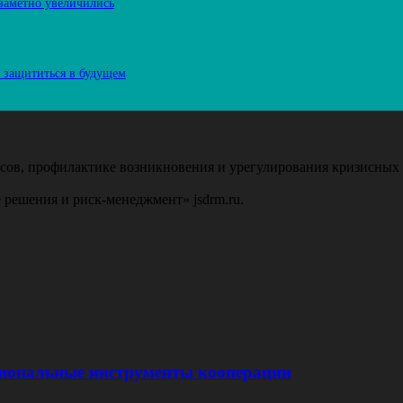
 заметно увеличились
к защититься в будущем
ов, профилактике возникновения и урегулирования кризисных 
 решения и риск-менеджмент» jsdrm.ru.
иональные инструменты кооперации