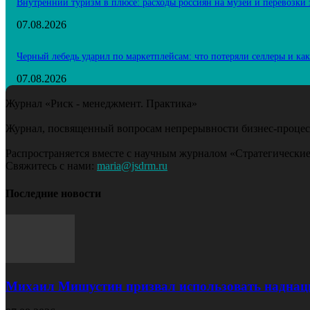
Внутренний туризм в плюсе: расходы россиян на музеи и перевозки
07.08.2026
Черный лебедь ударил по маркетплейсам: что потеряли селлеры и ка
07.08.2026
Журнал «Риск - менеджмент. Практика»
Журнал, посвященный вопросам непрерывности бизнес-процесс
Распространяется вместе с научным журналом «Стратегические
Свяжитесь с нами:
maria@jsdrm.ru
Последние новости
Михаил Мишустин призвал использовать наднац