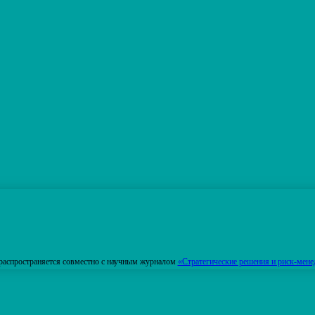
распространяется совместно с научным журналом
«Стратегические решения и риск-мене