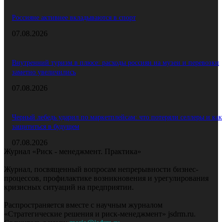
Россияне активнее вкладываются в спорт
07.08.2026
Внутренний туризм в плюсе: расходы россиян на музеи и перевозки
заметно увеличились
07.08.2026
Черный лебедь ударил по маркетплейсам: что потеряли селлеры и как
защититься в будущем
07.08.2026
Журнал «Риск - менеджмент. Практика»
Журнал, посвященный вопросам непрерывности бизнес-
процессов, профилактике возникновения и урегулирования
кризисных ситуаций на предприятии.
Распространяется вместе с научным журналом
«Стратегические решения и риск-менеджмент» jsdrm.ru.