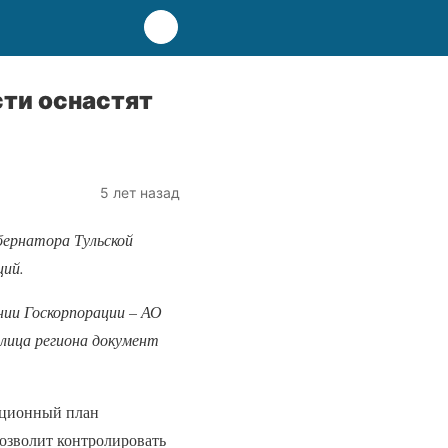
ти оснастят
5 лет назад
бернатора Тульской
ций.
нии Госкорпорации – АО
лица региона документ
ационный план
позволит контролировать