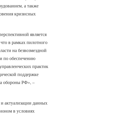
удованием, а также
новения кризисных
перспективной является
 что в рамках пилотного
бласти на безвозмездной
ми по обеспечению
 управленческих практик
одической поддержке
а обороны РФ», –
 и актуализации данных
гионом в условиях