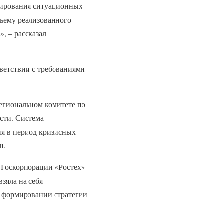
тирования ситуационных
бъему реализованного
, – рассказал
ветствии с требованиями
егиональном комитете по
сти. Система
ия в период кризисных
ш.
 Госкорпорации «Ростех»
зяла на себя
в формировании стратегии