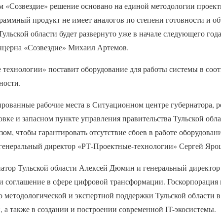
м «Созвездие» решение основано на единой методологии проек
раммный продукт не имеет аналогов по степени готовности и о
ульской области будет развернуто уже в начале следующего года»
нцерна «Созвездие» Михаил Артемов.
технологии» поставит оборудование для работы системы в соот
ности.
рованные рабочие места в Ситуационном центре губернатора, р
вке и запасном пункте управления правительства Тульской обла
зом, чтобы гарантировать отсутствие сбоев в работе оборудован
 генеральный директор «РТ-Проектные-технологии» Сергей Яро
рнатор Тульской области Алексей Дюмин и генеральный директор
и соглашение в сфере цифровой трансформации. Госкорпорация в
ию методологической и экспертной поддержки Тульской области 
 а также в создании и построении современной IT-экосистемы.