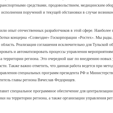
транспортными средствами, продовольствием, медицинским обор
 исполнения поручений и текущей обстановки в случае возник
или опыт отечественных разработчиков в этой сфере. Наиболее 
ботки концерна «Созвездие» Госкорпорации «Ростех». Мы рады,
 область. Реализация соглашения исключительно для Тульской о
ировать и автоматизировать процессы управления мероприятия
на территории региона. Это очередной шаг по внедрению новых
сти. Также важно отметить, что данная работа ведется при мет
правления специальных программ президента РФ и Министерств
титель главы региона Вячеслав Федорищев.
тавит специальное программное обеспечение для централизации
ики на территории региона, а также организации управления ре