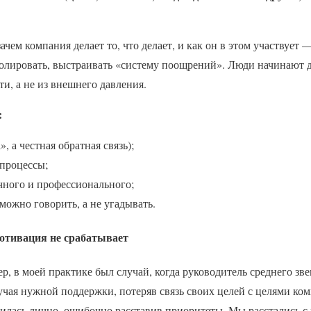
ачем компания делает то, что делает, и как он в этом участвует —
олировать, выстраивать «систему поощрений». Люди начинают д
и, а не из внешнего давления.
:
, а честная обратная связь);
 процессы;
чного и профессионального;
 можно говорить, а не угадывать.
отивация не срабатывает
ер, в моей практике был случай, когда руководитель среднего зв
учая нужной поддержки, потеряв связь своих целей с целями ко
зилась лично, ошибочно расставив приоритеты. Мы расстались 