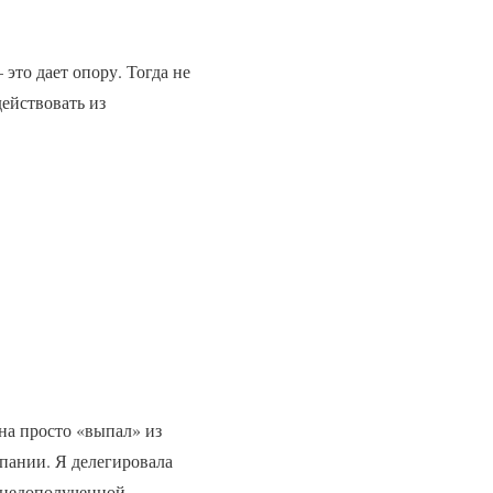
 это дает опору. Тогда не
ействовать из
ена просто «выпал» из
мпании. Я делегировала
с недополученной