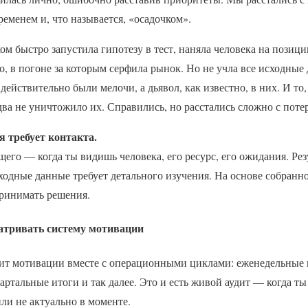
еменем и, что называется, «осадочком».
м быстро запустила гипотезу в тест, наняла человека на позици
о, в погоне за которым серфила рынок. Но не учла все исходные
действительно были мелочи, а дьявол, как известно, в них. И то
два не уничтожило их. Справились, но расстались сложно с поте
 требует контакта.
щего — когда ты видишь человека, его ресурс, его ожидания. Ре
сходные данные требует детального изучения. На основе собра
принимать решения.
атривать систему мотивации
дит мотивации вместе с операционными циклами: еженедельные
вартальные итоги и так далее. Это и есть живой аудит — когда т
 или не актуально в моменте.