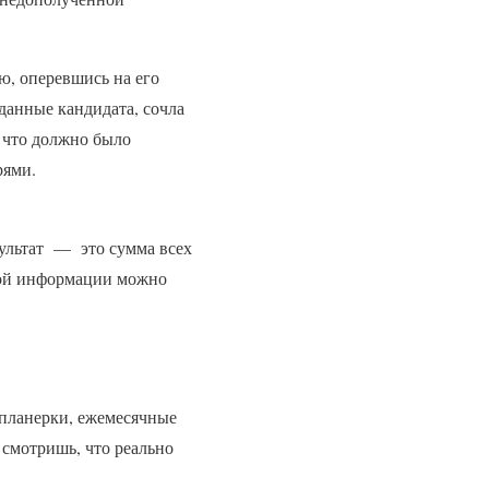
ю, оперевшись на его
 данные кандидата, сочла
, что должно было
рями.
зультат — это сумма всех
нной информации можно
 планерки, ежемесячные
ы смотришь, что реально