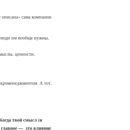
 описана» сама компания.
е люди им вообще нужны,
мыслы, ценности,
микроменеджментом. А тот,
Когда твой смысл (и
и главное — это влияние