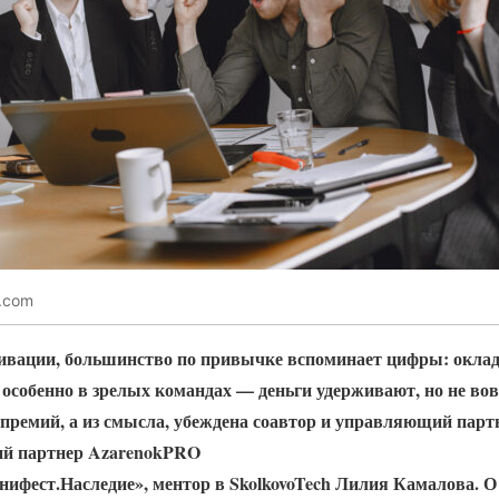
k.com
ивации, большинство по привычке вспоминает цифры: оклад
особенно в зрелых командах — деньги удерживают, но не во
з премий, а из смысла, убеждена соавтор и управляющий па
й партнер AzarenokPRO
нифест.Наследие»
, ментор в SkolkovoTech Лилия Камалова. О