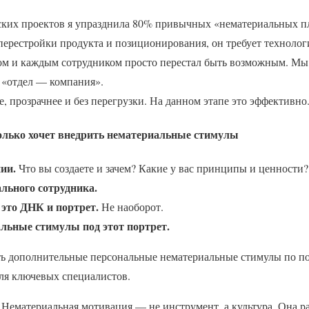
ских проектов я упразднила 80% привычных «нематериальных п
перестройки продукта и позиционирования, он требует техноло
ом и каждым сотрудником просто перестал быть возможным. Мы
 «отдел — компания».
е, прозрачнее и без перегрузки. На данном этапе это эффективно
 только хочет внедрить нематериальные стимулы
ии.
Что вы создаете и зачем? Какие у вас принципы и ценности?
льного сотрудника.
 это ДНК и портрет.
Не наоборот.
льные стимулы под этот портрет.
ь дополнительные персональные нематериальные стимулы по п
для ключевых специалистов.
Нематериальная мотивация — не инструмент, а культура. Она ра