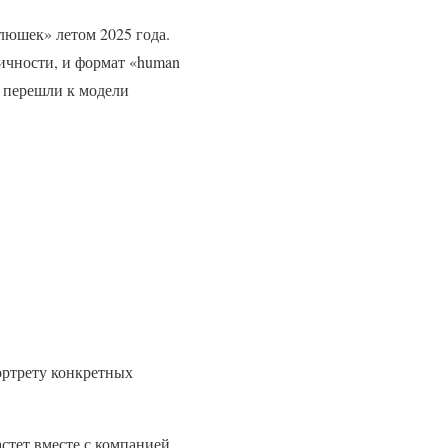
люшек» летом 2025 года.
гичности, и формат «human
 перешли к модели
.
ортрету конкретных
стет вместе с компанией.