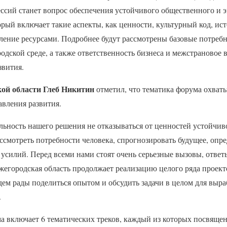
ссий станет вопрос обеспечения устойчивого общественного и 
орый включает такие аспекты, как ценности, культурный код, ист
ление ресурсами. Подробнее будут рассмотрены базовые потребн
одской среде, а также ответственность бизнеса и межстрановое 
звития.
ой области Глеб Никитин
отметил, что тематика форума охват
вления развития.
ьность нашего решения не отказываться от ценностей устойчиво
ссмотреть потребности человека, спрогнозировать будущее, опр
усилий. Перед всеми нами стоят очень серьезные вызовы, ответ
жегородская область продолжает реализацию целого ряда проект
дем рады поделиться опытом и обсудить задачи в целом для выр
.
а включает 6 тематических треков, каждый из которых посвящен