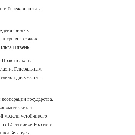
 и бережливости, а
уждения новых
синергия взглядов
Ольга Пивень
.
 Правительства
ласти. Генеральным
нельной дискуссии –
кооперации государства,
кономических и
ой модели устойчивого
 из 12 регионов России и
лики Беларусь.