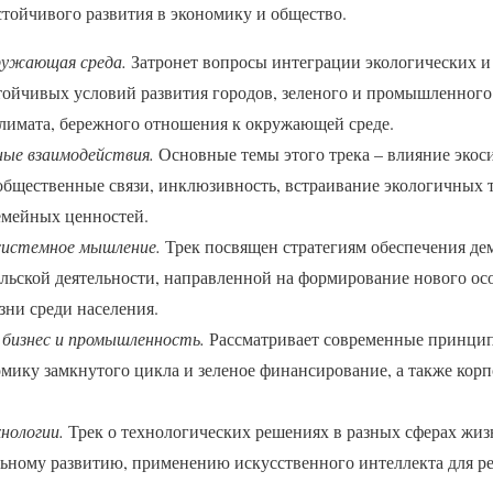
тойчивого развития в экономику и общество.
ружающая среда.
Затронет вопросы интеграции экологических и
тойчивых условий развития городов, зеленого и промышленного 
лимата, бережного отношения к окружающей среде.
ые взаимодействия.
Основные темы этого трека – влияние эко
общественные связи, инклюзивность, встраивание экологичных 
емейных ценностей.
системное мышление.
Трек посвящен стратегиям обеспечения де
ельской деятельности, направленной на формирование нового ос
зни среди населения.
 бизнес и промышленность.
Рассматривает современные принцип
мику замкнутого цикла и зеленое финансирование, а также ко
нологии.
Трек о технологических решениях в разных сферах жиз
ьному развитию, применению искусственного интеллекта для р