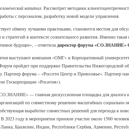
еловеческий капитал.
Рассмотрит методики клиентоцентричности
работы с персоналом, разработку новой модели управления.
твует обмену лучшими практиками, становится местом для обс
и стратегий в контексте сознательного развития. Именно такая 
директор форума «СО.ЗНАНИЕ» 
йчивое будущее», – отметила
ятия выступают компания «ОМГ» и Корпоративный университет
Форум пройдет при поддержке Правительства Нижегородской об
р. Партнер форума – «Россети Центр и Приволжье». Партнер па
е Госкорпорации «Росатом»).
О.ЗНАНИЕ» — главная дискуссионная площадка для диалога и 
организаций по совместному решению масштабных социально-э
особствующая выработке совместных решений для перехода к нов
 В 2023 году в мероприятии приняли участие около 1500 человек
-Ланка, Бразилии, Индии, Республики Сербия, Армении, Респуб