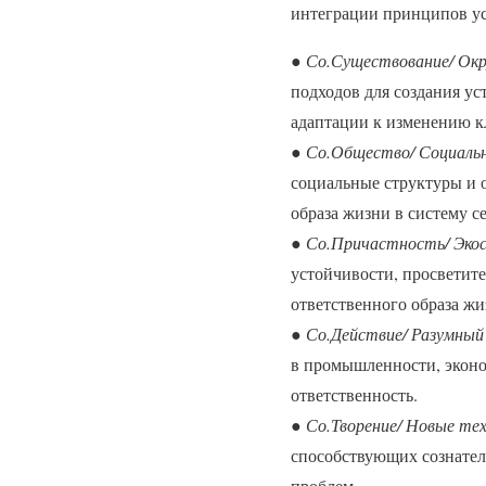
интеграции принципов ус
●
Со.Существование/ Ок
подходов для создания ус
адаптации к изменению к
●
Со.Общество/ Социальн
социальные структуры и 
образа жизни в систему с
●
Со.Причастность/ Эко
устойчивости, просветит
ответственного образа жи
●
Со.Действие/ Разумный
в промышленности, эконо
ответственность.
●
Со.Творение/ Новые тех
способствующих сознател
проблем.