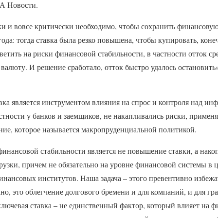
А Новости.
и и вовсе критически необходимо, чтобы сохранить финансовую
ода: тогда ставка была резко повышена, чтобы купировать, кон
тветить на риски финансовой стабильности, в частности отток ср
а валюту. И решение сработало, отток быстро удалось остановит
авка является инструментом влияния на спрос и контроля над инф
стности у банков и заемщиков, не накапливались риски, примен
ние, которое называется макропруденциальной политикой.
инансовой стабильности является не повышение ставки, а нако
узки, причем не обязательно на уровне финансовой системы в ц
инансовых институтов. Наша задача – этого превентивно избежа
о, это облегчение долгового бремени и для компаний, и для гр
 ключевая ставка – не единственный фактор, который влияет на 