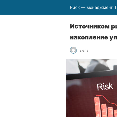
Риск — менеджмент. 
Источником р
накопление у
Elena