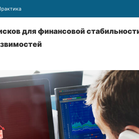
Практика
исков для финансовой стабильност
язвимостей