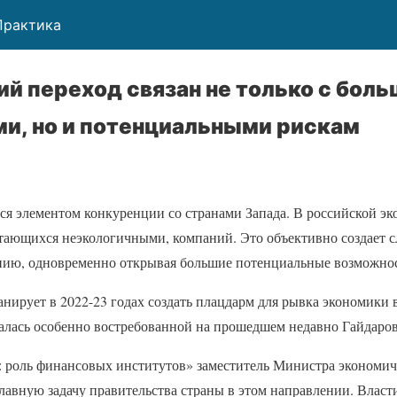
Практика
й переход связан не только с бол
и, но и потенциальными рискам
ся элементом конкуренции со странами Запада. В российской эк
тающихся неэкологичными, компаний. Это объективно создает с
ию, одновременно открывая большие потенциальные возможност
нирует в 2022-23 годах создать плацдарм для рывка экономики
залась особенно востребованной на прошедшем недавно Гайдаро
: роль финансовых институтов» заместитель Министра экономич
лавную задачу правительства страны в этом направлении. Власт