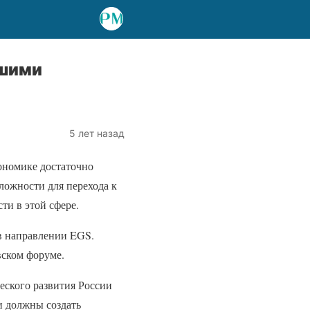
ьшими
5 лет назад
ономике достаточно
ложности для перехода к
и в этой сфере.
 в направлении EGS.
вском форуме.
еского развития России
и должны создать