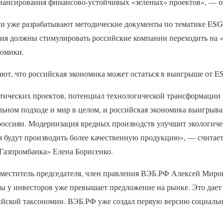
ансирования финансово-устойчивых «зеленых» проектов», — о
и уже разрабатывают методические документы по тематике ES
ия должны стимулировать российские компании переходить на 
номики.
ают, что российская экономика может остаться в выигрыше от 
ических проектов, потенциал технологической трансформации 
льном подходе и мир в целом, и российская экономика выигрыва
россиян. Модернизация вредных производств улучшит экологиче
я будут производить более качественную продукцию», — считает
«Газпромбанка» Елена Борисенко.
аместитель председателя, член правления ВЭБ.РФ Алексей Мир
ы у инвесторов уже превышает предложение на рынке. Это дает 
йской таксономии. ВЭБ.РФ уже создал первую версию социальн