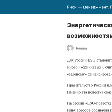
Риск — менеджмент. 
Энергетически
возможностям
Rimma
Для России ESG становит
много «коричневых», счи
«зеленому» финансирован
Правительство России пла
Именно эта повестка ока
На сессии «ESG-повестка
Илья Торосов обозначил г