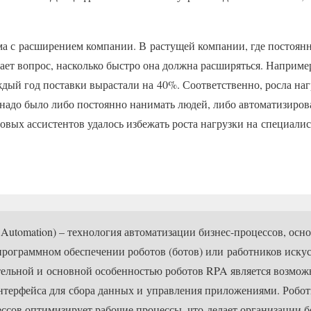
а с расширением компании. В растущей компании, где постоянн
ает вопрос, насколько быстро она должна расширяться. Наприме
дый год поставки вырастали на 40%. Соответственно, росла наг
 надо было либо постоянно нанимать людей, либо автоматизиро
вых ассистентов удалось избежать роста нагрузки на специали
s Automation) – технология автоматизации бизнес-процессов, осн
программном обеспечении роботов (ботов) или работников иску
тельной и основной особенностью роботов RPA является возмож
интерфейса для сбора данных и управления приложениями. Робо
ссов оптимизирует рабочие процессы, что делает организации 