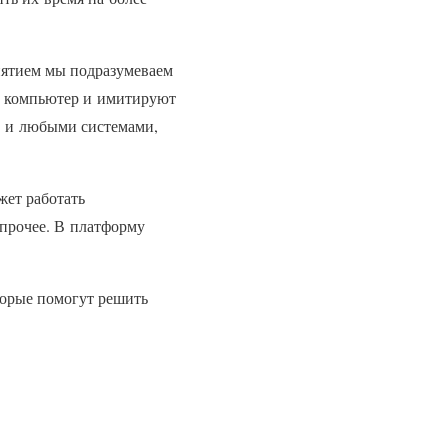
онятием мы подразумеваем
а компьютер и имитируют
1С и любыми системами,
жет работать
 прочее. В платформу
торые помогут решить