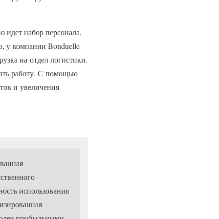
о идет набор персонала,
р, у компании Bonduelle
рузка на отдел логистики.
вать работу. С помощью
стов и увеличения
ованная
сственного
ность использования
тизированная
более прибыльными,