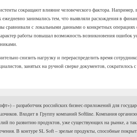
истенты сокращают влияние человеческого фактора. Например, в
ек ежедневно занимались тем, что выявляли расхождения в фина
ы сравнивали с локальными данными о конкретных операциях 
й характер работы повышал возможность возникновения ошибок 
дниками.
чительно снизить нагрузку и перераспределить время сотруднико
циалистов, занятых на ручной сверке документов, сократилось с 8
офт») – разработчик российских бизнес-приложений для госуда
азчиков. Входит в Группу компаний Softline. Компания организо
илий по развитию продуктов, уже существующих на рынке, а та
чения. В контуре SL Soft – зрелые продукты, способные покрыт