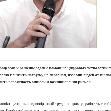
роцессов и решение задач с помощью цифровых технологий с
воляет снизить нагрузку на персонал, избавив людей от вып
атить вероятность ошибок и возникновения рисков.
любят рутинный однообразный труд – например, работать с табл
но. Чтобы избавить сотрудников от таких задач и перераспредел