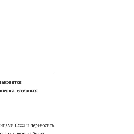
тановятся
олнения рутинных
ицами Excel и переносить
ить их время на более