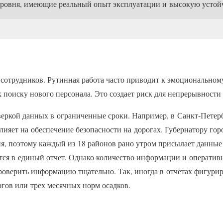
e-уровня, имеющие реальный опыт эксплуатации и высокую устой
 сотрудников. Рутинная работа часто приводит к эмоционально
 к поиску нового персонала. Это создает риск для непрерывности
веркой данных в ограниченные сроки. Например, в Санкт-Петерб
 влияет на обеспечение безопасности на дорогах. Губернатору го
ия, поэтому каждый из 18 районов рано утром присылает данные
тся в единый отчет. Однако количество информации и оперативн
роверить информацию тщательно. Так, иногда в отчетах фигури
гов или трех месячных норм осадков.